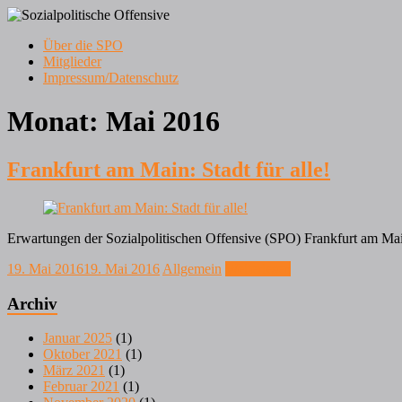
Zum
Inhalt
Menü
Über die SPO
springen
Frankfurt am Main
Mitglieder
Sozialpolitische Offensive
Impressum/Datenschutz
Monat:
Mai 2016
Frankfurt am Main: Stadt für alle!
Erwartungen der Sozialpolitischen Offensive (SPO) Frankfurt am Mai
19. Mai 2016
19. Mai 2016
Allgemein
Weiterlesen
Archiv
Januar 2025
(1)
Oktober 2021
(1)
März 2021
(1)
Februar 2021
(1)