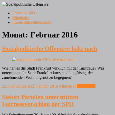
Zum
Inhalt
Menü
Über die SPO
springen
Frankfurt am Main
Mitglieder
Sozialpolitische Offensive
Impressum/Datenschutz
Monat:
Februar 2016
Sozialpolitische Offensive hakt nach
Wie hält es die Stadt Frankfurt wirklich mit der Tariftreue? Was
unternimmt die Stadt Frankfurt kurz- und langfristig, der
zunehmenden Wohnungsnot zu begegnen?
22. Februar 2016
22. Februar 2016
Allgemein
Weiterlesen
Sieben Parteien unterstützen
Fairnessvorschlag der SPO
Mit Schreiben vom 20. Januar 2016 lud die Sozialpolitische