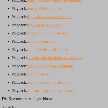
Pingback:
semaglutid tabletten nebenwirkungen
Pingback:
semaglutid hvad er det
Pingback:
flagyl side effects urine color
Pingback:
flagyl cause dark urine
Pingback:
acyclovir 800 mg cold sore
Pingback:
minoxidil trans ftm
Pingback:
terbinafine liver side effects
Pingback:
ketoconazole for pityriasis versicolor
Pingback:
toradol for migraine symptoms
Pingback:
toradol pain relief
Pingback:
toradol short term patient info
Pingback:
otitis media pediatric symptoms
Die Kommentare sind geschlossen.