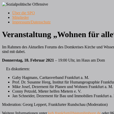
Zum
Inhalt
Menü
Über die SPO
springen
Frankfurt am Main
Mitglieder
Sozialpolitische Offensive
Impressum/Datenschutz
Veranstaltung „Wohnen für alle
Im Rahmen des Aktuellen Forums des Domkreises Kirche und Wissenscha
sind mit dabei.
Donnerstag, 18. Februar 2021
– 19:00 Uhr, im Haus am Dom
Es diskutieren:
Gaby Hagmans, Caritasverband Frankfurt a. M.
Prof. Dr. Susanne Heeg, Institut für Humangeographie Frankfur
Mike Josef, Dezernent für Planen und Wohnen Frankfurt a. M.
Conny Petzold, Mieter helfen Mietern e. V.
Jan Schneider, Dezernent für Bau und Immobilien Frankfurt a.
Moderation: Georg Leppert, Frankfurter Rundschau (Moderation)
Weitere Informationen unter
keb.frankfurt@bistumlimburg.de
oder 0