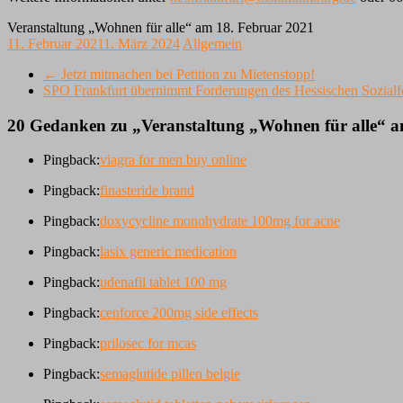
Veranstaltung „Wohnen für alle“ am 18. Februar 2021
11. Februar 2021
1. März 2024
Allgemein
←
Jetzt mitmachen bei Petition zu Mietenstopp!
SPO Frankfurt übernimmt Forderungen des Hessischen Sozial
20 Gedanken zu „
Veranstaltung „Wohnen für alle“ 
Pingback:
viagra for men buy online
Pingback:
finasteride brand
Pingback:
doxycycline monohydrate 100mg for acne
Pingback:
lasix generic medication
Pingback:
udenafil tablet 100 mg
Pingback:
cenforce 200mg side effects
Pingback:
prilosec for mcas
Pingback:
semaglutide pillen belgie